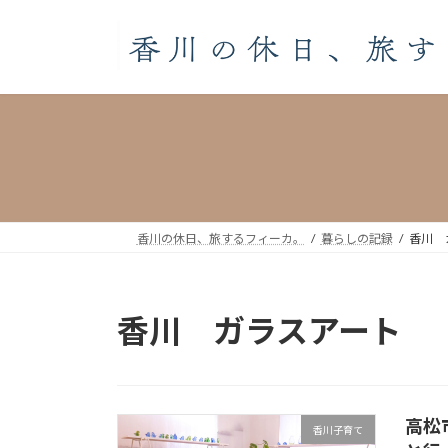
コ
ナ
ン
ビ
テ
ゲ
ン
ー
ツ
シ
へ
ョ
ス
ン
キ
に
ッ
移
プ
動
香川の休日、旅するフィーカ。
暮らしの記録
香川 
香川 ガラスアート
高松市
香川子育て