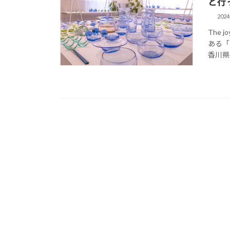
と行
202
The j
ある「
香川県