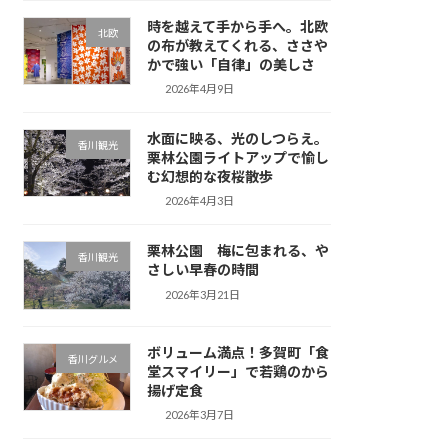
時を越えて手から手へ。北欧
北欧
の布が教えてくれる、ささや
かで強い「自律」の美しさ
2026年4月9日
水面に映る、光のしつらえ。
香川観光
栗林公園ライトアップで愉し
む幻想的な夜桜散歩
2026年4月3日
栗林公園 梅に包まれる、や
香川観光
さしい早春の時間
2026年3月21日
ボリューム満点！多賀町「食
香川グルメ
堂スマイリー」で若鶏のから
揚げ定食
2026年3月7日