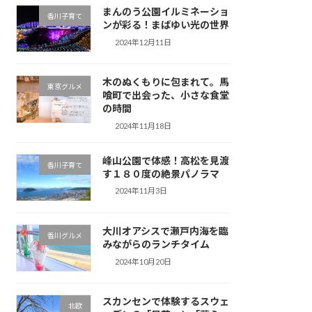
まんのう公園イルミネーショ
香川子育て
ンが彩る！まばゆい光の世界
2024年12月11日
木のぬくもりに包まれて。馬
東京グルメ
喰町で出会った、小さな食堂
の時間
2024年11月18日
峰山公園で体感！高松を見渡
香川子育て
す１８０度の絶景パノラマ
2024年11月3日
大川オアシスで瀬戸内海を臨
香川グルメ
みながらのランチタイム
2024年10月20日
スカンセンで体験するスウェ
北欧