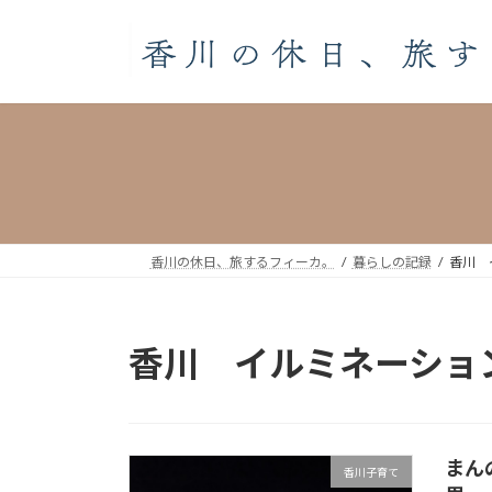
コ
ナ
ン
ビ
テ
ゲ
ン
ー
ツ
シ
へ
ョ
ス
ン
キ
に
ッ
移
プ
動
香川の休日、旅するフィーカ。
暮らしの記録
香川 
香川 イルミネーショ
まん
香川子育て