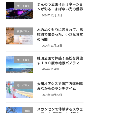
まんのう公園イルミネーショ
香川子育て
ンが彩る！まばゆい光の世界
2024年12月11日
木のぬくもりに包まれて。馬
東京グルメ
喰町で出会った、小さな食堂
の時間
2024年11月18日
峰山公園で体感！高松を見渡
香川子育て
す１８０度の絶景パノラマ
2024年11月3日
大川オアシスで瀬戸内海を臨
香川グルメ
みながらのランチタイム
2024年10月20日
スカンセンで体験するスウェ
北欧