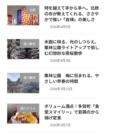
時を越えて手から手へ。北欧
北欧
の布が教えてくれる、ささや
かで強い「自律」の美しさ
2026年4月9日
水面に映る、光のしつらえ。
香川観光
栗林公園ライトアップで愉し
む幻想的な夜桜散歩
2026年4月3日
栗林公園 梅に包まれる、や
香川観光
さしい早春の時間
2026年3月21日
ボリューム満点！多賀町「食
香川グルメ
堂スマイリー」で若鶏のから
揚げ定食
2026年3月7日