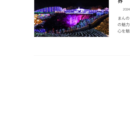
界
202
まんの
の魅力
心を魅