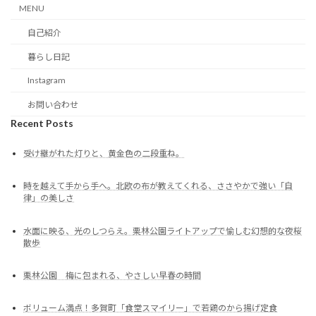
MENU
自己紹介
暮らし日記
Instagram
お問い合わせ
Recent Posts
受け継がれた灯りと、黄金色の二段重ね。
時を越えて手から手へ。北欧の布が教えてくれる、ささやかで強い「自
律」の美しさ
水面に映る、光のしつらえ。栗林公園ライトアップで愉しむ幻想的な夜桜
散歩
栗林公園 梅に包まれる、やさしい早春の時間
ボリューム満点！多賀町「食堂スマイリー」で若鶏のから揚げ定食