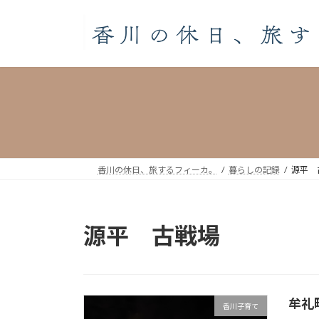
コ
ナ
ン
ビ
テ
ゲ
ン
ー
ツ
シ
へ
ョ
ス
ン
キ
に
ッ
移
プ
動
香川の休日、旅するフィーカ。
暮らしの記録
源平 
源平 古戦場
牟礼
香川子育て