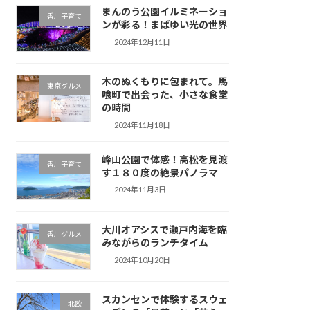
まんのう公園イルミネーショ
香川子育て
ンが彩る！まばゆい光の世界
2024年12月11日
木のぬくもりに包まれて。馬
東京グルメ
喰町で出会った、小さな食堂
の時間
2024年11月18日
峰山公園で体感！高松を見渡
香川子育て
す１８０度の絶景パノラマ
2024年11月3日
大川オアシスで瀬戸内海を臨
香川グルメ
みながらのランチタイム
2024年10月20日
スカンセンで体験するスウェ
北欧