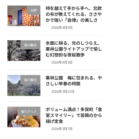
時を越えて手から手へ。北欧
北欧
の布が教えてくれる、ささや
かで強い「自律」の美しさ
2026年4月9日
水面に映る、光のしつらえ。
香川観光
栗林公園ライトアップで愉し
む幻想的な夜桜散歩
2026年4月3日
栗林公園 梅に包まれる、や
香川観光
さしい早春の時間
2026年3月21日
ボリューム満点！多賀町「食
香川グルメ
堂スマイリー」で若鶏のから
揚げ定食
2026年3月7日