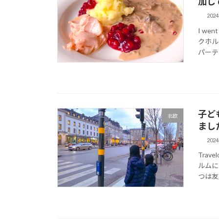
加し
202
I wen
クホル
パーテ
子ど
北欧
まし
202
Trav
ルムに
つは友