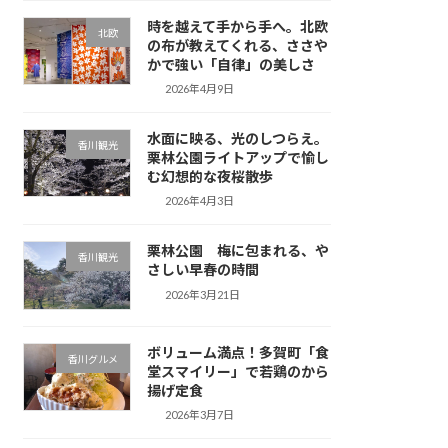
時を越えて手から手へ。北欧
北欧
の布が教えてくれる、ささや
かで強い「自律」の美しさ
2026年4月9日
水面に映る、光のしつらえ。
香川観光
栗林公園ライトアップで愉し
む幻想的な夜桜散歩
2026年4月3日
栗林公園 梅に包まれる、や
香川観光
さしい早春の時間
2026年3月21日
ボリューム満点！多賀町「食
香川グルメ
堂スマイリー」で若鶏のから
揚げ定食
2026年3月7日