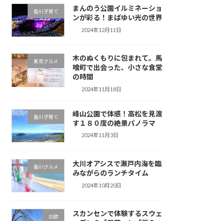
まんのう公園イルミネーショ
香川子育て
ンが彩る！まばゆい光の世界
2024年12月11日
木のぬくもりに包まれて。馬
東京グルメ
喰町で出会った、小さな食堂
の時間
2024年11月18日
峰山公園で体感！高松を見渡
香川子育て
す１８０度の絶景パノラマ
2024年11月3日
大川オアシスで瀬戸内海を臨
香川グルメ
みながらのランチタイム
2024年10月20日
スカンセンで体験するスウェ
北欧