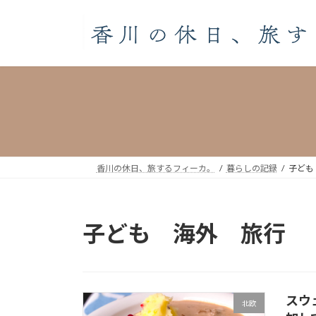
コ
ナ
ン
ビ
テ
ゲ
ン
ー
ツ
シ
へ
ョ
ス
ン
キ
に
ッ
移
プ
動
香川の休日、旅するフィーカ。
暮らしの記録
子ども
子ども 海外 旅行
スウ
北欧